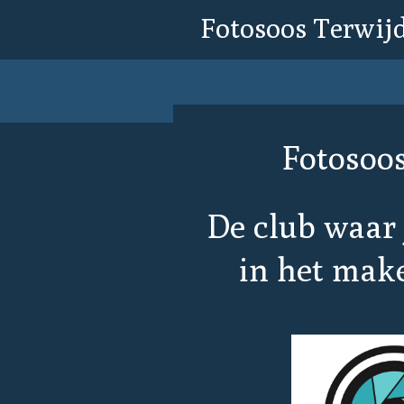
Fotosoos Terwij
Ga
direct
naar
de
hoofdinhoud
Fotosoo
De club waar 
in het make